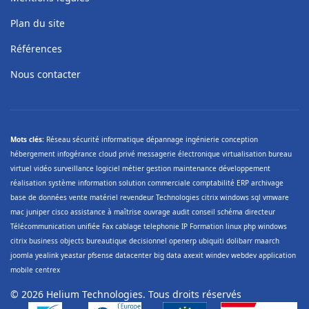
Plan du site
Références
Nous contacter
Mots clés:
Réseau sécurité informatique dépannage ingénierie conception
hébergement infogérance cloud privé messagerie électronique virtualisation bureau
virtuel vidéo surveillance logiciel métier gestion maintenance développement
réalisation système information solution commerciale comptabilité ERP archivage
base de données vente matériel revendeur Technologies citrix windows sql vmware
mac juniper cisco assistance à maîtrise ouvrage audit conseil schéma directeur
Télécommunication unifiée Fax cablage telephonie IP Formation linux php windows
citrix business objects bureautique decisionnel openerp ubiquiti dolibarr maarch
joomla yealink yeastar pfsense datacenter big data axexit windev webdev application
mobile centrex
© 2026 Helium Technologies. Tous droits réservés